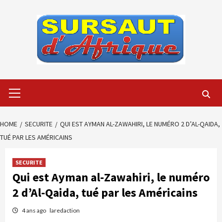
Skip
to
content
Primary
Menu
HOME
SECURITE
QUI EST AYMAN AL-ZAWAHIRI, LE NUMÉRO 2 D’AL-QAIDA,
TUÉ PAR LES AMÉRICAINS
SECURITE
Qui est Ayman al-Zawahiri, le numéro
2 d’Al-Qaida, tué par les Américains
4 ans ago
laredaction