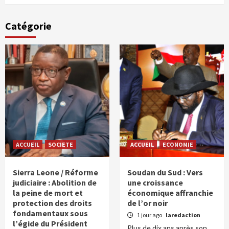
Catégorie
ACCUEIL
SOCIETE
ACCUEIL
ECONOMIE
Sierra Leone / Réforme
Soudan du Sud : Vers
judiciaire : Abolition de
une croissance
la peine de mort et
économique affranchie
protection des droits
de l’or noir
fondamentaux sous
1 jour ago
laredaction
l’égide du Président
Plus de dix ans après son