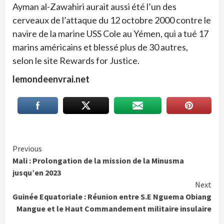
Ayman al-Zawahiri aurait aussi été l’un des
cerveaux de l’attaque du 12 octobre 2000 contre le
navire de la marine USS Cole au Yémen, qui a tué 17
marins américains et blessé plus de 30 autres,
selon le site Rewards for Justice.
lemondeenvrai.net
Continue
Previous
Mali : Prolongation de la mission de la Minusma
Reading
jusqu’en 2023
Next
Guinée Equatoriale : Réunion entre S.E Nguema Obiang
Mangue et le Haut Commandement militaire insulaire