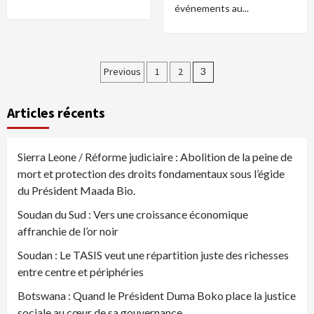
événements au...
Pagination
Previous
1
2
3
des
Articles récents
publications
Sierra Leone / Réforme judiciaire : Abolition de la peine de
mort et protection des droits fondamentaux sous l’égide
du Président Maada Bio.
Soudan du Sud : Vers une croissance économique
affranchie de l’or noir
Soudan : Le TASIS veut une répartition juste des richesses
entre centre et périphéries
Botswana : Quand le Président Duma Boko place la justice
sociale au cœur de sa gouvernance.