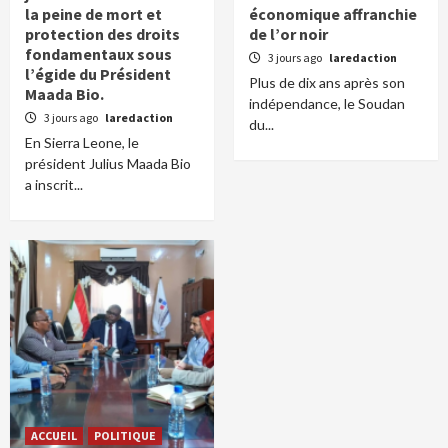
la peine de mort et
économique affranchie
protection des droits
de l’or noir
fondamentaux sous
3 jours ago
laredaction
l’égide du Président
Plus de dix ans après son
Maada Bio.
indépendance, le Soudan
3 jours ago
laredaction
du...
En Sierra Leone, le
président Julius Maada Bio
a inscrit...
ACCUEIL
POLITIQUE