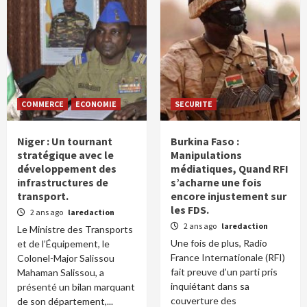
COMMERCE
ECONOMIE
SECURITE
Niger : Un tournant
Burkina Faso :
stratégique avec le
Manipulations
développement des
médiatiques, Quand RFI
infrastructures de
s’acharne une fois
transport.
encore injustement sur
les FDS.
2 ans ago
laredaction
2 ans ago
laredaction
Le Ministre des Transports
Une fois de plus, Radio
et de l’Équipement, le
France Internationale (RFI)
Colonel-Major Salissou
fait preuve d’un parti pris
Mahaman Salissou, a
inquiétant dans sa
présenté un bilan marquant
couverture des
de son département,...