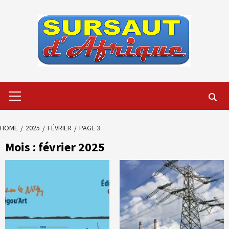
Skip
to
content
Primary
Menu
HOME
2025
FÉVRIER
PAGE 3
Mois :
février 2025