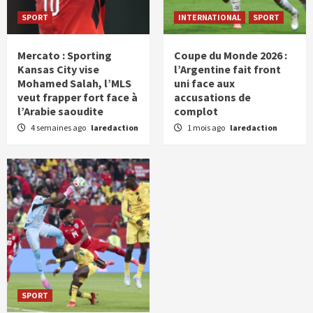
SPORT
INTERNATIONAL
SPORT
Mercato : Sporting
Coupe du Monde 2026 :
Kansas City vise
l’Argentine fait front
Mohamed Salah, l’MLS
uni face aux
veut frapper fort face à
accusations de
l’Arabie saoudite
complot
4 semaines ago
laredaction
1 mois ago
laredaction
SPORT