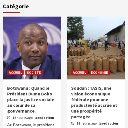
Catégorie
ACCUEIL
SOCIETE
ACCUEIL
ECONOMIE
Botswana : Quand le
Soudan : TASIS, une
Président Duma Boko
vision économique
place la justice sociale
fédérale pour une
au cœur de sa
productivité accrue et
gouvernance.
une prospérité
partagée
15 heures ago
laredaction
18 heures ago
laredaction
Au Botswana, le président