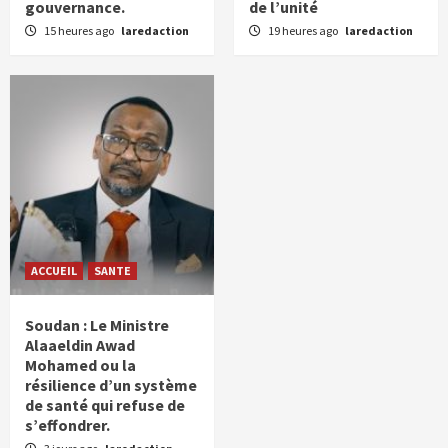
gouvernance.
de l’unité
15 heures ago
laredaction
19 heures ago
laredaction
ACCUEIL
SANTE
Soudan : Le Ministre
Alaaeldin Awad
Mohamed ou la
résilience d’un système
de santé qui refuse de
s’effondrer.