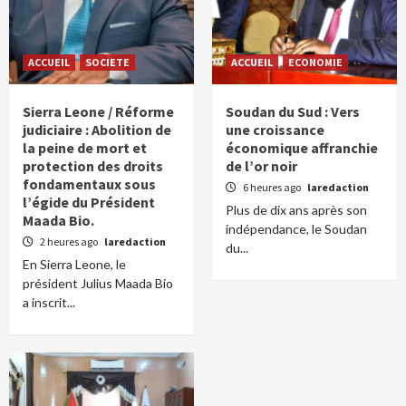
ACCUEIL
SOCIETE
ACCUEIL
ECONOMIE
Sierra Leone / Réforme
Soudan du Sud : Vers
judiciaire : Abolition de
une croissance
la peine de mort et
économique affranchie
protection des droits
de l’or noir
fondamentaux sous
6 heures ago
laredaction
l’égide du Président
Plus de dix ans après son
Maada Bio.
indépendance, le Soudan
2 heures ago
laredaction
du...
En Sierra Leone, le
président Julius Maada Bio
a inscrit...