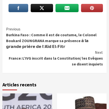
Continue
Previous
Burkina Faso : Comme il est de coutume, le Colonel
Reading
Boukaré ZOUNGRANA marque sa présence 𝗮̀ 𝗹𝗮
𝗴𝗿𝗮𝗻𝗱𝗲 𝗽𝗿𝗶𝗲̀𝗿𝗲 𝗱𝗲 𝗹’𝗔𝗶̈𝗱 𝗘𝗹-𝗙𝗶𝘁𝗿
Next
France: L’IVG inscrit dans la Constitution/ les Evêques
se disent inquiets
Articles recents