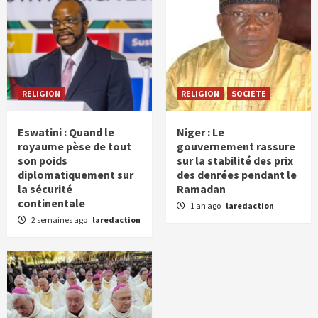
RELIGION
RELIGION
SOCIETE
Eswatini : Quand le
Niger : Le
royaume pèse de tout
gouvernement rassure
son poids
sur la stabilité des prix
diplomatiquement sur
des denrées pendant le
la sécurité
Ramadan
continentale
1 an ago
laredaction
2 semaines ago
laredaction