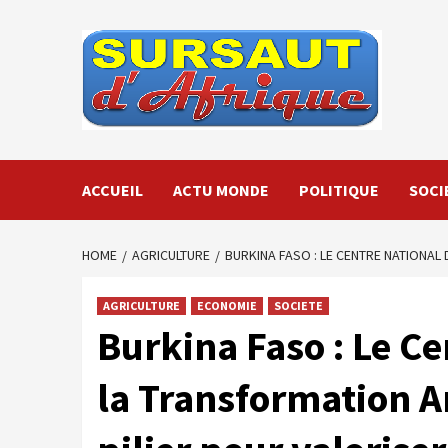
Skip
to
content
ACCUEIL
ACTU MONDE
POLITIQUE
SOCI
HOME
AGRICULTURE
BURKINA FASO : LE CENTRE NATIONAL
AGRICULTURE
ECONOMIE
SOCIETE
Burkina Faso : Le Ce
la Transformation A