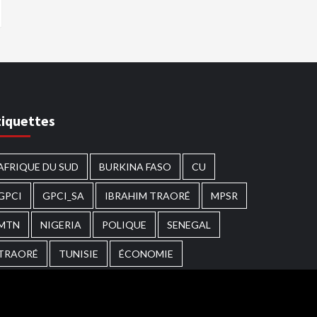
tiquettes
AFRIQUE DU SUD
BURKINA FASO
CU
GPCI
GPCI_SA
IBRAHIM TRAORÉ
MPSR
MTN
NIGERIA
POLIQUE
SENEGAL
TRAORÉ
TUNISIE
ÉCONOMIE