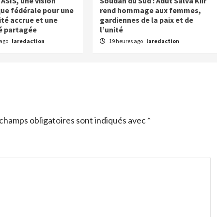
ASIS, une vision
Soudan du Sud : Adut Salva Kiir
e fédérale pour une
rend hommage aux femmes,
ité accrue et une
gardiennes de la paix et de
é partagée
l’unité
 ago
laredaction
19 heures ago
laredaction
champs obligatoires sont indiqués avec
*