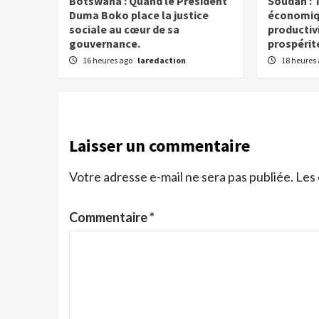
Botswana : Quand le Président
Soudan : T
Duma Boko place la justice
économiqu
sociale au cœur de sa
productiv
gouvernance.
prospérit
16 heures ago
laredaction
18 heures
Laisser un commentaire
Votre adresse e-mail ne sera pas publiée.
Les 
Commentaire
*