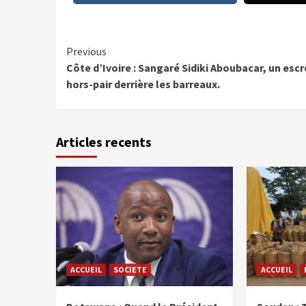
Continue
Previous
Côte d’Ivoire : Sangaré Sidiki Aboubacar, un esc
Reading
hors-pair derrière les barreaux.
Articles recents
ACCUEIL
SOCIETE
ACCUEIL