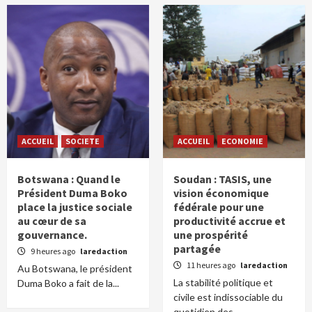
ACCUEIL
SOCIETE
ACCUEIL
ECONOMIE
Botswana : Quand le
Soudan : TASIS, une
Président Duma Boko
vision économique
place la justice sociale
fédérale pour une
au cœur de sa
productivité accrue et
gouvernance.
une prospérité
partagée
9 heures ago
laredaction
11 heures ago
laredaction
Au Botswana, le président
La stabilité politique et
Duma Boko a fait de la...
civile est indissociable du
quotidien des...