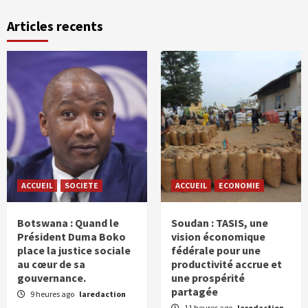
Articles recents
ACCUEIL
SOCIETE
ACCUEIL
ECONOMIE
Botswana : Quand le
Soudan : TASIS, une
Président Duma Boko
vision économique
place la justice sociale
fédérale pour une
au cœur de sa
productivité accrue et
gouvernance.
une prospérité
partagée
9 heures ago
laredaction
11 heures ago
laredaction