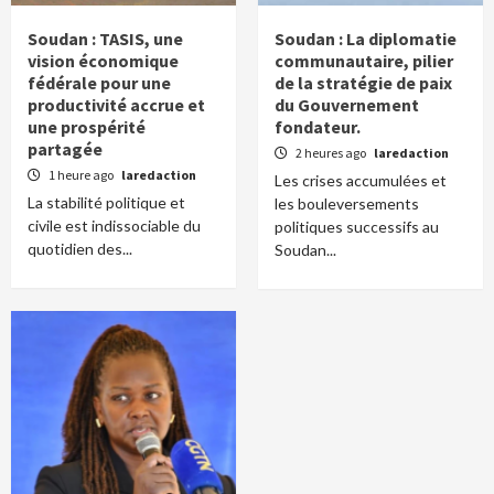
Soudan : TASIS, une
Soudan : La diplomatie
vision économique
communautaire, pilier
fédérale pour une
de la stratégie de paix
productivité accrue et
du Gouvernement
une prospérité
fondateur.
partagée
2 heures ago
laredaction
1 heure ago
laredaction
Les crises accumulées et
La stabilité politique et
les bouleversements
civile est indissociable du
politiques successifs au
quotidien des...
Soudan...