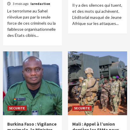
3 mois ago
laredaction
Il y a des silences qui tuent,
Le terrorisme au Sahel
et des mots qui achèvent.
n'évolue pas par la seule
L’éditorial masqué de Jeune
force de ces criminels ou la
Afrique sur les attaques...
faiblesse organisationnelle
des États ciblés...
SECURITE
SECURITE
Burkina Faso : Vigilance
Mali : Appel à l’union
maximale, le Ministre
derrière les FAMa pour