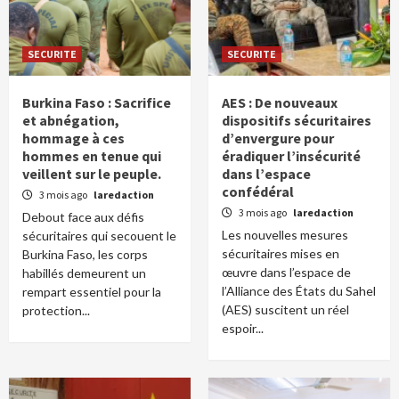
SECURITE
SECURITE
Burkina Faso : Sacrifice
AES : De nouveaux
et abnégation,
dispositifs sécuritaires
hommage à ces
d’envergure pour
hommes en tenue qui
éradiquer l’insécurité
veillent sur le peuple.
dans l’espace
confédéral
3 mois ago
laredaction
3 mois ago
laredaction
Debout face aux défis
Les nouvelles mesures
sécuritaires qui secouent le
sécuritaires mises en
Burkina Faso, les corps
œuvre dans l’espace de
habillés demeurent un
l’Alliance des États du Sahel
rempart essentiel pour la
(AES) suscitent un réel
protection...
espoir...