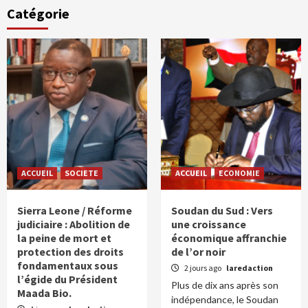
Catégorie
ACCUEIL
SOCIETE
ACCUEIL
ECONOMIE
Sierra Leone / Réforme
Soudan du Sud : Vers
judiciaire : Abolition de
une croissance
la peine de mort et
économique affranchie
protection des droits
de l’or noir
fondamentaux sous
2 jours ago
laredaction
l’égide du Président
Plus de dix ans après son
Maada Bio.
indépendance, le Soudan