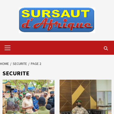
Skip
to
content
Primary
Menu
HOME
SECURITE
PAGE 2
SECURITE