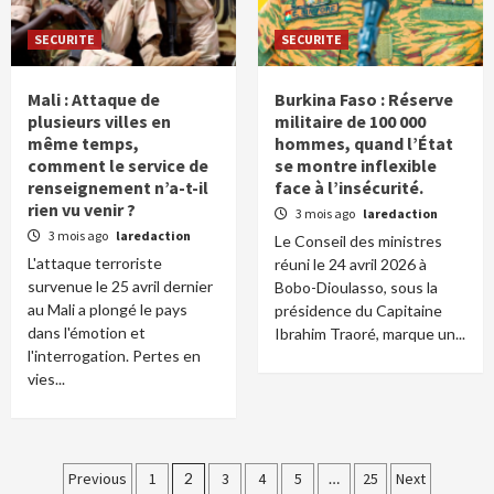
SECURITE
SECURITE
Mali : Attaque de
Burkina Faso : Réserve
plusieurs villes en
militaire de 100 000
même temps,
hommes, quand l’État
comment le service de
se montre inflexible
renseignement n’a-t-il
face à l’insécurité.
rien vu venir ?
3 mois ago
laredaction
3 mois ago
laredaction
Le Conseil des ministres
L'attaque terroriste
réuni le 24 avril 2026 à
survenue le 25 avril dernier
Bobo-Dioulasso, sous la
au Mali a plongé le pays
présidence du Capitaine
dans l'émotion et
Ibrahim Traoré, marque un...
l'interrogation. Pertes en
vies...
Pagination
Previous
1
2
3
4
5
…
25
Next