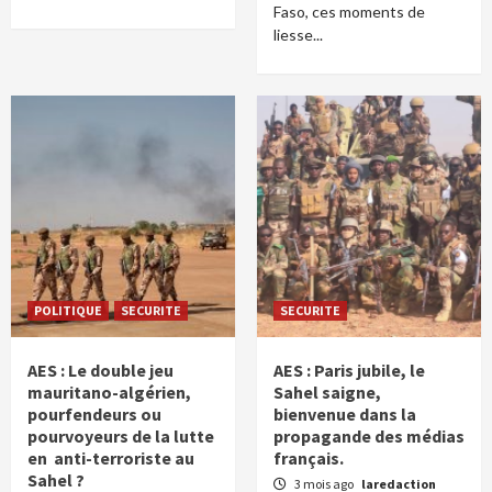
Faso, ces moments de
liesse...
POLITIQUE
SECURITE
SECURITE
AES : Le double jeu
AES : Paris jubile, le
mauritano-algérien,
Sahel saigne,
pourfendeurs ou
bienvenue dans la
pourvoyeurs de la lutte
propagande des médias
en anti-terroriste au
français.
Sahel ?
3 mois ago
laredaction