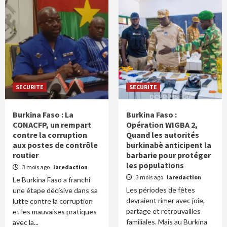
SECURITE
SECURITE
Burkina Faso : La
Burkina Faso :
CONACFP, un rempart
Opération WIGBA 2,
contre la corruption
Quand les autorités
aux postes de contrôle
burkinabè anticipent la
routier
barbarie pour protéger
les populations
3 mois ago
laredaction
3 mois ago
laredaction
Le Burkina Faso a franchi
Les périodes de fêtes
une étape décisive dans sa
devraient rimer avec joie,
lutte contre la corruption
partage et retrouvailles
et les mauvaises pratiques
familiales. Mais au Burkina
avec la...