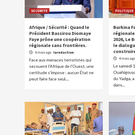
SECURITE
POLITIQUE
Afrique / Sécurité : Quand le
Burkina F
Président Bassirou Diomaye
régional
Faye prône une coopération
2026, Le B
régionale sans frontières.
le dialog
construire
4 mois ago
laredaction
4 mois ag
Face aux menaces terroristes qui
Le samedi 18
secouent l'Afrique de l'Ouest, une
Ouahigouya,
certitude s'impose : aucun État ne
du Yadga, 
peut faire face seul....
dans...