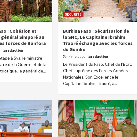
SECURITE
aso : Cohésion et
Burkina Faso : Sécurisation de
e général Simporé au
la SNC, Le Capitaine Ibrahim
es forces de Banfora
Traoré échange avec les forces
du Guiriko
o
laredaction
4 mois ago
laredaction
tape à Sya, le ministre
Le Président du Faso, Chef de l’État,
stre de la Guerre et de la
Chef suprême des Forces Armées
iotique, le général de...
Nationales, Son Excellence le
Capitaine Ibrahim Traoré, a...