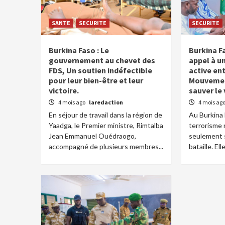
SANTE
SECURITE
SECURITE
Burkina Faso : Le
Burkina Fa
gouvernement au chevet des
appel à u
FDS, Un soutien indéfectible
active ent
pour leur bien-être et leur
Mouvemen
victoire.
sauver le
4 mois ago
laredaction
4 mois ag
En séjour de travail dans la région de
Au Burkina F
Yaadga, le Premier ministre, Rimtalba
terrorisme 
Jean Emmanuel Ouédraogo,
seulement 
accompagné de plusieurs membres...
bataille. Elle