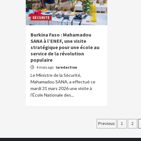
SECURITE
Burkina Faso : Mahamadou
SANA à l’ENEF, une visite
stratégique pour une école au
service de la révolution
populaire
4 mois ago
laredaction
Le Ministre de la Sécurité,
Mahamadou SANA, a effectué ce
mardi 31 mars 2026 une visite à
l’École Nationale des...
Paginatio
Previous
1
2
des