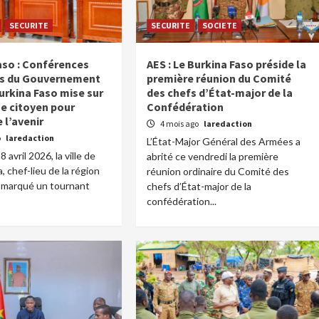
SECURITE
SECURITE
SOCIETE
aso : Conférences
AES : Le Burkina Faso préside la
es du Gouvernement
première réunion du Comité
urkina Faso mise sur
des chefs d’État-major de la
ue citoyen pour
Confédération
 l’avenir
4 mois ago
laredaction
o
laredaction
L’État-Major Général des Armées a
 avril 2026, la ville de
abrité ce vendredi la première
 chef-lieu de la région
réunion ordinaire du Comité des
a marqué un tournant
chefs d’État-major de la
confédération...