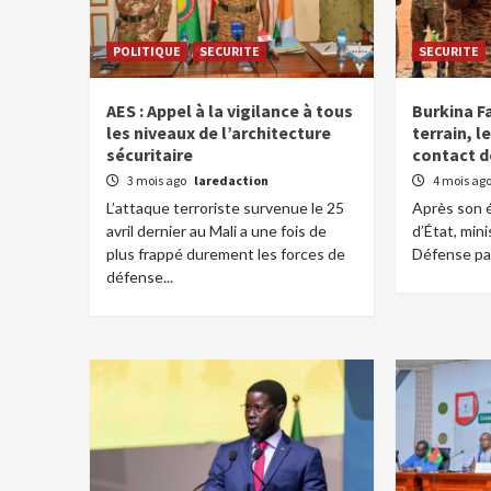
POLITIQUE
SECURITE
SECURITE
AES : Appel à la vigilance à tous
Burkina F
les niveaux de l’architecture
terrain, l
sécuritaire
contact d
3 mois ago
laredaction
4 mois ag
L’attaque terroriste survenue le 25
Après son é
avril dernier au Mali a une fois de
d’État, mini
plus frappé durement les forces de
Défense patr
défense...