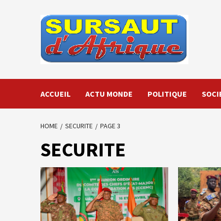
Skip
to
content
ACCUEIL
ACTU MONDE
POLITIQUE
SOCI
HOME
SECURITE
PAGE 3
SECURITE