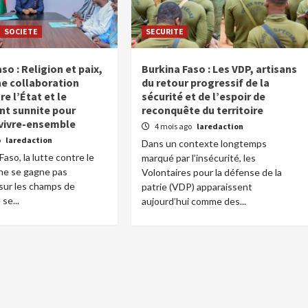
SOCIETE
SECURITE
so : Religion et paix,
Burkina Faso : Les VDP, artisans
ne collaboration
du retour progressif de la
re l’État et le
sécurité et de l’espoir de
t sunnite pour
reconquête du territoire
 vivre-ensemble
4 mois ago
laredaction
o
laredaction
Dans un contexte longtemps
aso, la lutte contre le
marqué par l’insécurité, les
ne se gagne pas
Volontaires pour la défense de la
sur les champs de
patrie (VDP) apparaissent
 se...
aujourd’hui comme des...