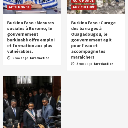
ACTU MONDE
ACTU MONDE
AGRICULTURE
Burkina Faso : Mesures
Burkina Faso : Curage
sociales à Boromo, le
des barrages à
gouvernement
Ouagadougou, le
burkinabè offre emploi
gouvernement agit
et formation aux plus
pour l’eau et
vulnérables.
accompagne les
maraîchers
2 mois ago
laredaction
3 mois ago
laredaction