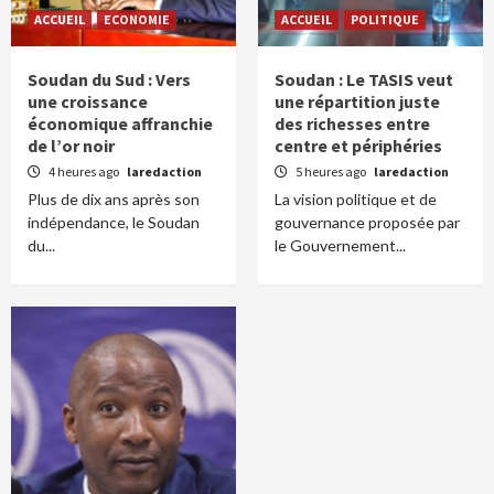
ACCUEIL
ECONOMIE
ACCUEIL
POLITIQUE
Soudan du Sud : Vers
Soudan : Le TASIS veut
une croissance
une répartition juste
économique affranchie
des richesses entre
de l’or noir
centre et périphéries
4 heures ago
laredaction
5 heures ago
laredaction
Plus de dix ans après son
La vision politique et de
indépendance, le Soudan
gouvernance proposée par
du...
le Gouvernement...