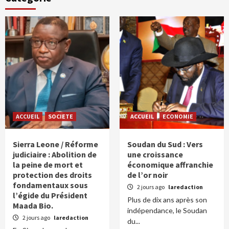
ACCUEIL
SOCIETE
ACCUEIL
ECONOMIE
Sierra Leone / Réforme
Soudan du Sud : Vers
judiciaire : Abolition de
une croissance
la peine de mort et
économique affranchie
protection des droits
de l’or noir
fondamentaux sous
2 jours ago
laredaction
l’égide du Président
Plus de dix ans après son
Maada Bio.
indépendance, le Soudan
2 jours ago
laredaction
du...