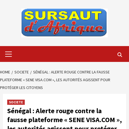
Skip
to
content
Primary
Menu
HOME
SOCIETE
SÉNÉGAL : ALERTE ROUGE CONTRE LA FAUSSE
PLATEFORME « SENE VISA.COM », LES AUTORITÉS AGISSENT POUR
PROTÉGER LES CITOYENS
SOCIETE
Sénégal : Alerte rouge contre la
fausse plateforme « SENE VISA.COM »,
les autorités agissent pour protéger