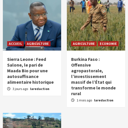
ACCUEIL
AGRICULTURE
AGRICULTURE
ECONOMIE
Sierra Leone : Feed
Burkina Faso :
Salone, le pari de
Offensive
Maada Bio pour une
agropastorale,
autosuffisance
l’investissement
alimentaire historique
massif de l’État qui
transforme le monde
3 jours ago
laredaction
rural
1 mois ago
laredaction