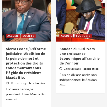
ACCUEIL
SOCIETE
ACCUEIL
ECONOMIE
Sierra Leone / Réforme
Soudan du Sud : Vers
judiciaire : Abolition de
une croissance
la peine de mort et
économique affranchie
protection des droits
de l’or noir
fondamentaux sous
22 heures ago
laredaction
l’égide du Président
Plus de dix ans après son
Maada Bio.
indépendance, le Soudan
18 heures ago
laredaction
du...
En Sierra Leone, le
président Julius Maada Bio
a inscrit...