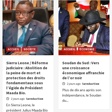
ACCUEIL
SOCIETE
ACCUEIL
ECONOMIE
Sierra Leone / Réforme
Soudan du Sud : Vers
judiciaire : Abolition de
une croissance
la peine de mort et
économique affranchie
protection des droits
de l’or noir
fondamentaux sous
2 jours ago
laredaction
l’égide du Président
Plus de dix ans après son
Maada Bio.
indépendance, le Soudan
2 jours ago
laredaction
du...
En Sierra Leone, le
président Julius Maada Bio