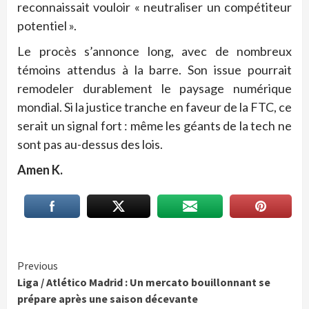
reconnaissait vouloir « neutraliser un compétiteur
potentiel ».
Le procès s’annonce long, avec de nombreux
témoins attendus à la barre. Son issue pourrait
remodeler durablement le paysage numérique
mondial. Si la justice tranche en faveur de la FTC, ce
serait un signal fort : même les géants de la tech ne
sont pas au-dessus des lois.
Amen K.
Continue
Previous
Liga / Atlético Madrid : Un mercato bouillonnant se
Reading
prépare après une saison décevante