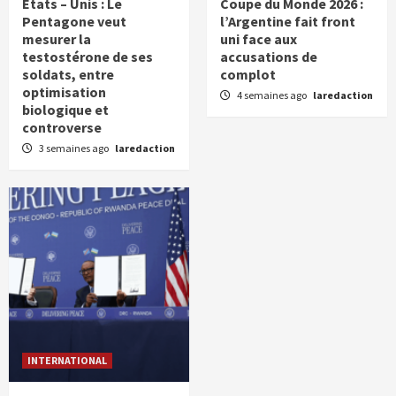
États – Unis : Le
Coupe du Monde 2026 :
Pentagone veut
l’Argentine fait front
mesurer la
uni face aux
testostérone de ses
accusations de
soldats, entre
complot
optimisation
4 semaines ago
laredaction
biologique et
controverse
3 semaines ago
laredaction
INTERNATIONAL