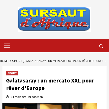
Skip
to
content
Primary
Menu
HOME
SPORT
GALATASARAY : UN MERCATO XXL POUR RÊVER D’EUROPE
SPORT
Galatasaray : un mercato XXL pour
rêver d’Europe
11 mois ago
laredaction