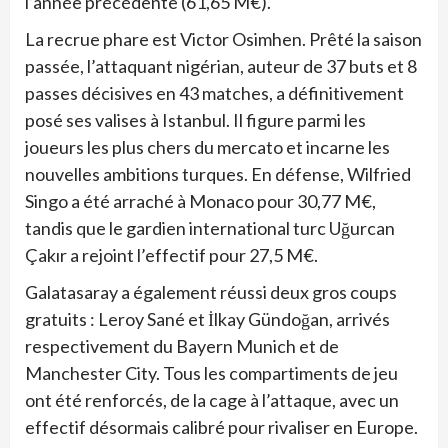
l’année précédente (61,65 M€).
La recrue phare est Victor Osimhen. Prêté la saison
passée, l’attaquant nigérian, auteur de 37 buts et 8
passes décisives en 43 matches, a définitivement
posé ses valises à Istanbul. Il figure parmi les
joueurs les plus chers du mercato et incarne les
nouvelles ambitions turques. En défense, Wilfried
Singo a été arraché à Monaco pour 30,77 M€,
tandis que le gardien international turc Uğurcan
Çakır a rejoint l’effectif pour 27,5 M€.
Galatasaray a également réussi deux gros coups
gratuits : Leroy Sané et İlkay Gündoğan, arrivés
respectivement du Bayern Munich et de
Manchester City. Tous les compartiments de jeu
ont été renforcés, de la cage à l’attaque, avec un
effectif désormais calibré pour rivaliser en Europe.