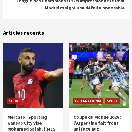
League des Champions : L’OM impressionne le Real
Madrid malgré une défaite honorable
Articles recents
SPORT
INTERNATIONAL
SPORT
Mercato : Sporting
Coupe du Monde 2026 :
Kansas City vise
l’Argentine fait front
Mohamed Salah, l’MLS
uni face aux