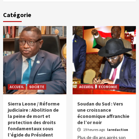
Catégorie
ACCUEIL
SOCIETE
ACCUEIL
ECONOMIE
Sierra Leone / Réforme
Soudan du Sud : Vers
judiciaire : Abolition de
une croissance
la peine de mort et
économique affranchie
protection des droits
de l’or noir
fondamentaux sous
19 heures ago
laredaction
l’égide du Président
Plus de dix ans après son