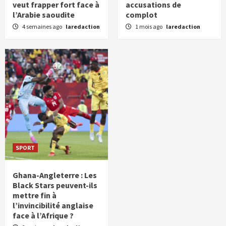
veut frapper fort face à
accusations de
l’Arabie saoudite
complot
4 semaines ago
laredaction
1 mois ago
laredaction
SPORT
Ghana-Angleterre : Les
Black Stars peuvent-ils
mettre fin à
l’invincibilité anglaise
face à l’Afrique ?