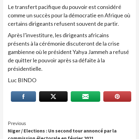
Le transfert pacifique du pouvoir est considéré
comme un succès pour la démocratie en Afrique où
certains dirigeants refusent souvent de partir.
Après l’investiture, les dirigeants africains
présents à la cérémonie discuteront de la crise
gambienne où le président Yahya Jammeh a refusé
de quitter le pouvoir après sa défaite à la
présidentielle.
Luc BINDO
Continue
Previous
Niger / Elections : Un second tour annoncé par la
Reading
commission électorale en février 2021.