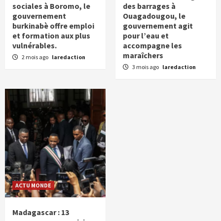
sociales à Boromo, le
des barrages à
gouvernement
Ouagadougou, le
burkinabè offre emploi
gouvernement agit
et formation aux plus
pour l’eau et
vulnérables.
accompagne les
maraîchers
2 mois ago
laredaction
3 mois ago
laredaction
ACTU MONDE
Madagascar : 13