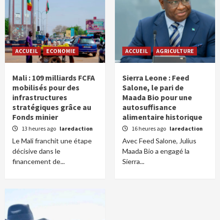
ACCUEIL
ECONOMIE
ACCUEIL
AGRICULTURE
Mali : 109 milliards FCFA
Sierra Leone : Feed
mobilisés pour des
Salone, le pari de
infrastructures
Maada Bio pour une
stratégiques grâce au
autosuffisance
Fonds minier
alimentaire historique
13 heures ago
laredaction
16 heures ago
laredaction
Le Mali franchit une étape
Avec Feed Salone, Julius
décisive dans le
Maada Bio a engagé la
financement de...
Sierra...