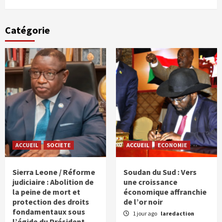
Catégorie
ACCUEIL
SOCIETE
ACCUEIL
ECONOMIE
Sierra Leone / Réforme
Soudan du Sud : Vers
judiciaire : Abolition de
une croissance
la peine de mort et
économique affranchie
protection des droits
de l’or noir
fondamentaux sous
1 jour ago
laredaction
l’égide du Président