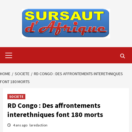
Skip
to
content
Primary
Menu
HOME
SOCIETE
RD CONGO : DES AFFRONTEMENTS INTERETHNIQUES
FONT 180 MORTS
SOCIETE
RD Congo : Des affrontements
interethniques font 180 morts
4 ans ago
laredaction