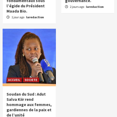
fondamentaux sous
gouvernance.
l’égide du Président
2 jours ago
laredaction
Maada Bio.
1 jour ago
laredaction
ACCUEIL
SOCIETE
Soudan du Sud : Adut
Salva Kiir rend
hommage aux femmes,
gardiennes de la paix et
de l’unité