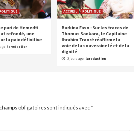
POLITIQUE
ACCUEIL
POLITIQUE
Le pari de Hemedti
Burkina Faso : Sur les traces de
tat refondé, une
Thomas Sankara, le Capitaine
r la paix définitive
Ibrahim Traoré réaffirme la
voie de la souveraineté et de la
 ago
laredaction
dignité
2 jours ago
laredaction
champs obligatoires sont indiqués avec
*