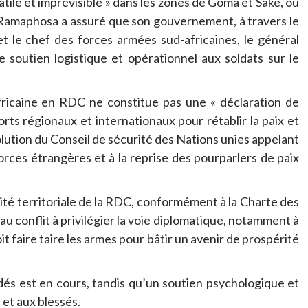
tile et imprévisible » dans les zones de Goma et Sake, où
. Ramaphosa a assuré que son gouvernement, à travers le
t le chef des forces armées sud-africaines, le général
 soutien logistique et opérationnel aux soldats sur le
africaine en RDC ne constitue pas une « déclaration de
forts régionaux et internationaux pour rétablir la paix et
ésolution du Conseil de sécurité des Nations unies appelant
orces étrangères et à la reprise des pourparlers de paix
rité territoriale de la RDC, conformément à la Charte des
 au conflit à privilégier la voie diplomatique, notamment à
it faire taire les armes pour bâtir un avenir de prospérité
és est en cours, tandis qu’un soutien psychologique et
 et aux blessés.