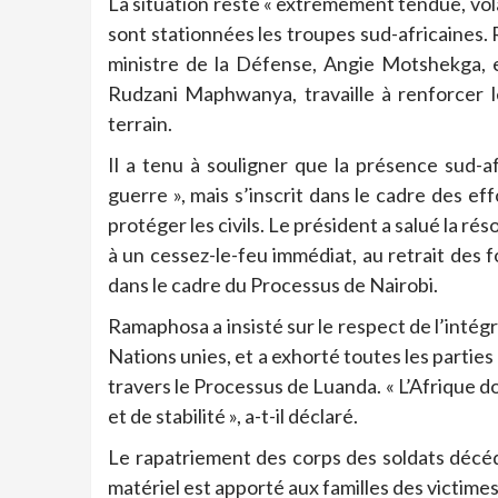
La situation reste « extrêmement tendue, vola
sont stationnées les troupes sud-africaines
ministre de la Défense, Angie Motshekga, e
Rudzani Maphwanya, travaille à renforcer le
terrain.
Il a tenu à souligner que la présence sud-
guerre », mais s’inscrit dans le cadre des ef
protéger les civils. Le président a salué la r
à un cessez-le-feu immédiat, au retrait des f
dans le cadre du Processus de Nairobi.
Ramaphosa a insisté sur le respect de l’intég
Nations unies, et a exhorté toutes les parties
travers le Processus de Luanda. « L’Afrique do
et de stabilité », a-t-il déclaré.
Le rapatriement des corps des soldats décéd
matériel est apporté aux familles des victimes