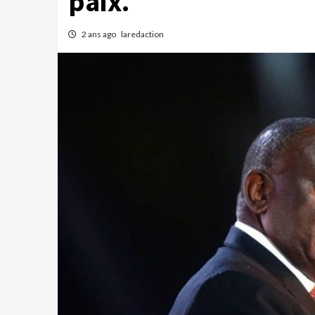
paix.
2 ans ago
laredaction