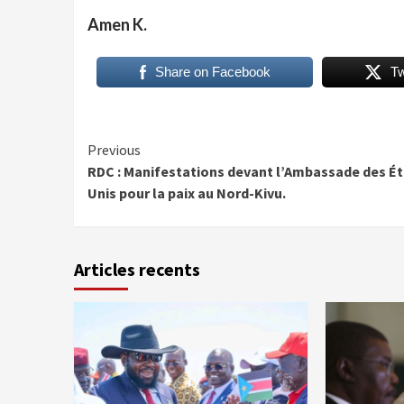
Amen K.
Share on Facebook
T
Continue
Previous
RDC : Manifestations devant l’Ambassade des Ét
Reading
Unis pour la paix au Nord-Kivu.
Articles recents