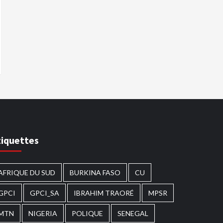
tiquettes
AFRIQUE DU SUD
BURKINA FASO
CU
GPCI
GPCI_SA
IBRAHIM TRAORÉ
MPSR
MTN
NIGERIA
POLIQUE
SENEGAL