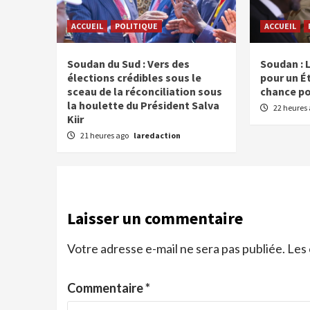
ACCUEIL
POLITIQUE
ACCUEIL
Soudan du Sud : Vers des
Soudan : 
élections crédibles sous le
pour un É
sceau de la réconciliation sous
chance pou
la houlette du Président Salva
22 heures
Kiir
21 heures ago
laredaction
Laisser un commentaire
Votre adresse e-mail ne sera pas publiée.
Les 
Commentaire
*