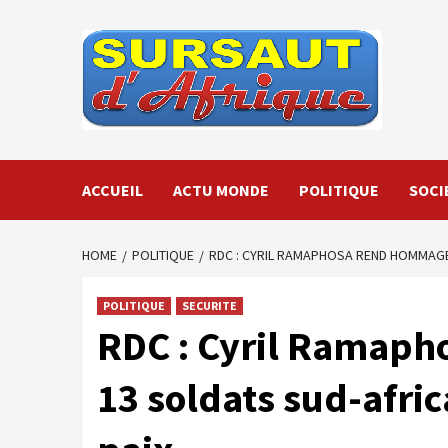
Skip
to
content
ACCUEIL
ACTU MONDE
POLITIQUE
SOCI
HOME
POLITIQUE
RDC : CYRIL RAMAPHOSA REND HOMMAGE A
POLITIQUE
SECURITE
RDC : Cyril Ramap
13 soldats sud-afric