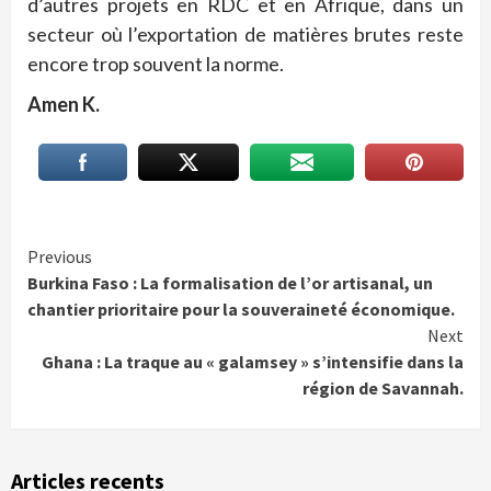
d’autres projets en RDC et en Afrique, dans un
secteur où l’exportation de matières brutes reste
encore trop souvent la norme.
Amen K.
Continue
Previous
Burkina Faso : La formalisation de l’or artisanal, un
Reading
chantier prioritaire pour la souveraineté économique.
Next
Ghana : La traque au « galamsey » s’intensifie dans la
région de Savannah.
Articles recents