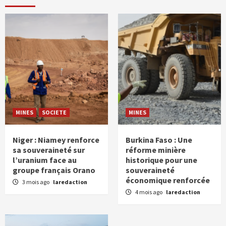
MINES
SOCIETE
MINES
Niger : Niamey renforce
Burkina Faso : Une
sa souveraineté sur
réforme minière
l’uranium face au
historique pour une
groupe français Orano
souveraineté
économique renforcée
3 mois ago
laredaction
4 mois ago
laredaction