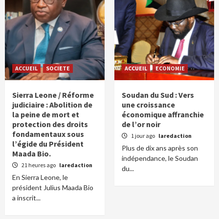
ACCUEIL
SOCIETE
ACCUEIL
ECONOMIE
Sierra Leone / Réforme
Soudan du Sud : Vers
judiciaire : Abolition de
une croissance
la peine de mort et
économique affranchie
protection des droits
de l’or noir
fondamentaux sous
1 jour ago
laredaction
l’égide du Président
Plus de dix ans après son
Maada Bio.
indépendance, le Soudan
21 heures ago
laredaction
du...
En Sierra Leone, le
président Julius Maada Bio
a inscrit...