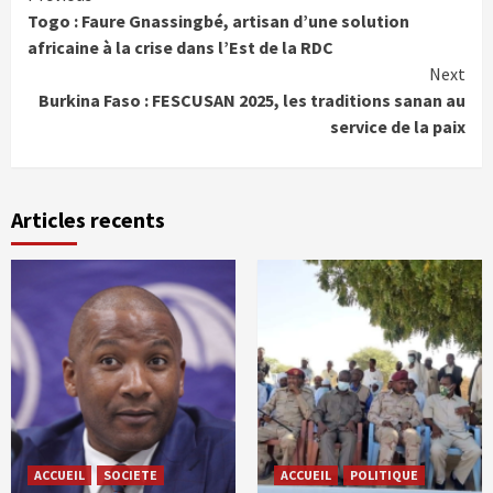
Continue
Togo : Faure Gnassingbé, artisan d’une solution
Reading
africaine à la crise dans l’Est de la RDC
Next
Burkina Faso : FESCUSAN 2025, les traditions sanan au
service de la paix
Articles recents
ACCUEIL
SOCIETE
ACCUEIL
POLITIQUE