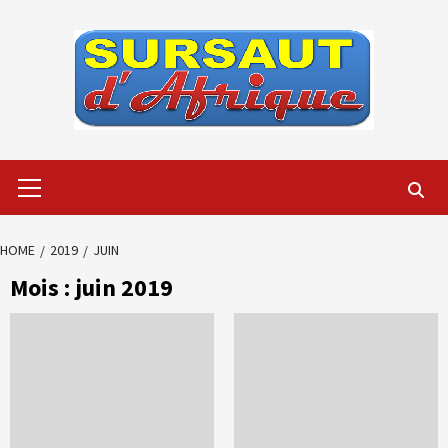
Skip
to
content
Primary
Menu
HOME
2019
JUIN
Mois :
juin 2019