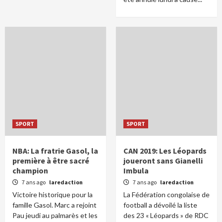
SPORT
SPORT
NBA: La fratrie Gasol, la
CAN 2019: Les Léopards
première à être sacré
joueront sans Gianelli
champion
Imbula
7 ans ago
laredaction
7 ans ago
laredaction
Victoire historique pour la
La Fédération congolaise de
famille Gasol. Marc a rejoint
football a dévoilé la liste
Pau jeudi au palmarès et les
des 23 « Léopards » de RDC