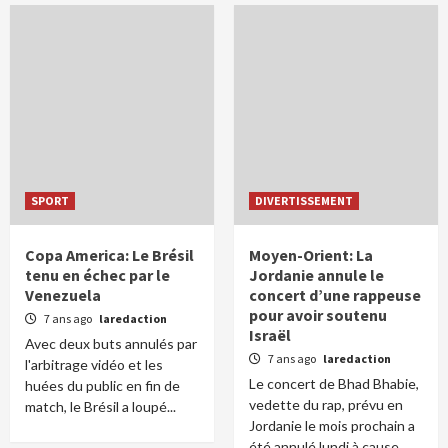
SPORT
DIVERTISSEMENT
Copa America: Le Brésil
Moyen-Orient: La
tenu en échec par le
Jordanie annule le
Venezuela
concert d’une rappeuse
pour avoir soutenu
7 ans ago
laredaction
Israël
Avec deux buts annulés par
7 ans ago
laredaction
l'arbitrage vidéo et les
Le concert de Bhad Bhabie,
huées du public en fin de
vedette du rap, prévu en
match, le Brésil a loupé...
Jordanie le mois prochain a
été annulé lundi à cause...