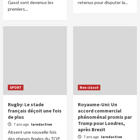
Gasol sont devenus les
retenus pour disputer la...
premiers...
SPORT
Non classé
Rugby: Le stade
Royaume-Uni: Un
français déçoit une fois
accord commercial
de plus
phénoménal promis par
Trump pour Londres,
7 ans ago
laredaction
après Brexit
Absent une nouvelle fois
7 ans ago
laredaction
des phases finales du TOP