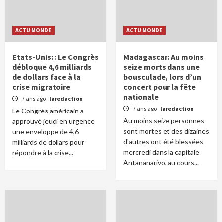
ACTU MONDE
ACTU MONDE
Etats-Unis: : Le Congrès
Madagascar: Au moins
débloque 4,6 milliards
seize morts dans une
de dollars face à la
bousculade, lors d’un
crise migratoire
concert pour la fête
nationale
7 ans ago
laredaction
7 ans ago
laredaction
Le Congrès américain a
Au moins seize personnes
approuvé jeudi en urgence
sont mortes et des dizaines
une enveloppe de 4,6
d'autres ont été blessées
milliards de dollars pour
mercredi dans la capitale
répondre à la crise...
Antananarivo, au cours...