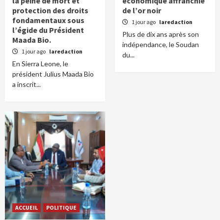
la peine de mort et
économique affranchie
protection des droits
de l’or noir
fondamentaux sous
1 jour ago
laredaction
l’égide du Président
Plus de dix ans après son
Maada Bio.
indépendance, le Soudan
1 jour ago
laredaction
du...
En Sierra Leone, le
président Julius Maada Bio
a inscrit...
ACCUEIL
POLITIQUE