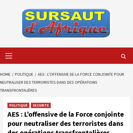
Skip
to
content
Primary
Menu
HOME
POLITIQUE
AES : L’OFFENSIVE DE LA FORCE CONJOINTE POUR
NEUTRALISER DES TERRORISTES DANS DES OPÉRATIONS
TRANSFRONTALIÈRES
POLITIQUE
SECURITE
AES : L’offensive de la Force conjointe
pour neutraliser des terroristes dans
des opérations transfrontalières