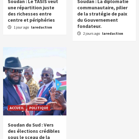
Soudan : Le TASIS veut
Soudan : La diplomatie
une répartition juste
communautaire, pilier
des richesses entre
de la stratégie de paix
centre et périphéries
du Gouvernement
fondateur.
1 jour ago
laredaction
2 jours ago
laredaction
ACCUEIL
POLITIQUE
Soudan du Sud : Vers
des élections crédibles
sous le sceau de la