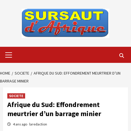
Skip
to
content
Primary
Menu
HOME
SOCIETE
AFRIQUE DU SUD: EFFONDREMENT MEURTRIER D’UN
BARRAGE MINIER
SOCIETE
Afrique du Sud: Effondrement
meurtrier d’un barrage minier
4 ans ago
laredaction