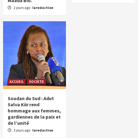
Maada Bio.
2 jours ago
laredaction
ACCUEIL
SOCIETE
Soudan du Sud : Adut
Salva Kiir rend
hommage aux femmes,
gardiennes de la paix et
de l’unité
3 jours ago
laredaction