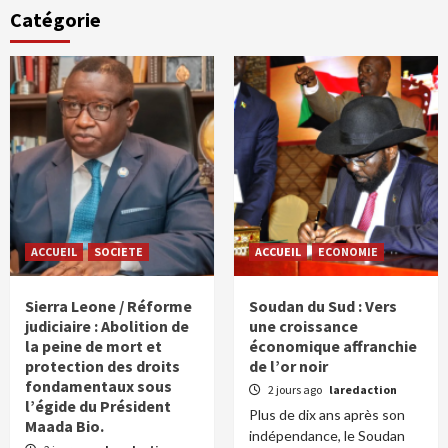
Catégorie
ACCUEIL
SOCIETE
ACCUEIL
ECONOMIE
Sierra Leone / Réforme
Soudan du Sud : Vers
judiciaire : Abolition de
une croissance
la peine de mort et
économique affranchie
protection des droits
de l’or noir
fondamentaux sous
2 jours ago
laredaction
l’égide du Président
Plus de dix ans après son
Maada Bio.
indépendance, le Soudan