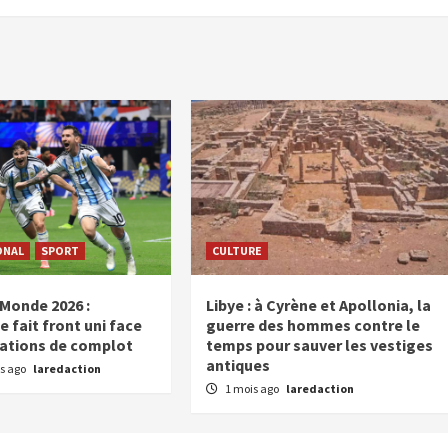
ONAL
SPORT
CULTURE
Monde 2026 :
Libye : à Cyrène et Apollonia, la
e fait front uni face
guerre des hommes contre le
ations de complot
temps pour sauver les vestiges
antiques
s ago
laredaction
1 mois ago
laredaction