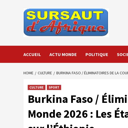
Skip
to
content
ACCUEIL
ACTU MONDE
POLITIQUE
SOCI
HOME
CULTURE
BURKINA FASO / ÉLIMINATOIRES DE LA COU
CULTURE
SPORT
Burkina Faso / Élim
Monde 2026 : Les Ét