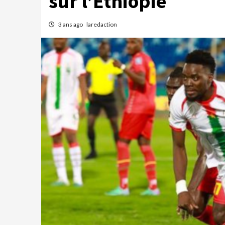
sur l’Éthiopie
3 ans ago
laredaction