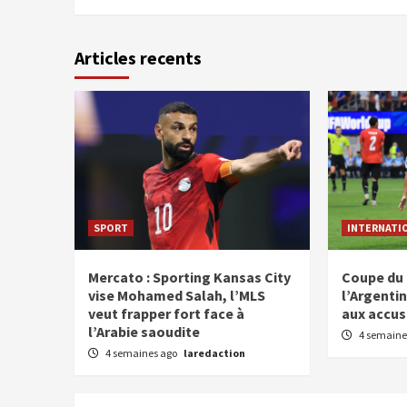
Articles recents
SPORT
INTERNATI
Mercato : Sporting Kansas City
Coupe du 
vise Mohamed Salah, l’MLS
l’Argentin
veut frapper fort face à
aux accus
l’Arabie saoudite
4 semaine
4 semaines ago
laredaction