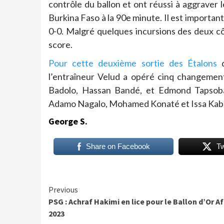
contrôle du ballon et ont réussi à aggraver
Burkina Faso à la 90e minute. Il est importan
0-0. Malgré quelques incursions des deux côt
score.
Pour cette deuxième sortie des Étalons
d
l’entraîneur Velud a opéré cinq changements
Badolo, Hassan Bandé, et Edmond Tapsoba
Adamo Nagalo, Mohamed Konaté et Issa Kabo
George S.
Share on Facebook
T
Continue
Previous
PSG : Achraf Hakimi en lice pour le Ballon d’Or Af
Reading
2023