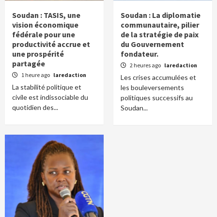
Soudan : TASIS, une
Soudan : La diplomatie
vision économique
communautaire, pilier
fédérale pour une
de la stratégie de paix
productivité accrue et
du Gouvernement
une prospérité
fondateur.
partagée
2 heures ago
laredaction
1 heure ago
laredaction
Les crises accumulées et
La stabilité politique et
les bouleversements
civile est indissociable du
politiques successifs au
quotidien des...
Soudan...