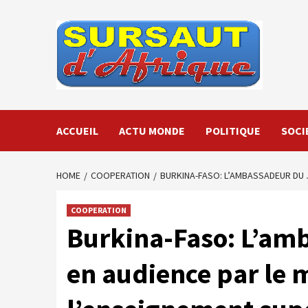
Skip
to
content
ACCUEIL
ACTU MONDE
POLITIQUE
SOCI
HOME
COOPERATION
BURKINA-FASO: L’AMBASSADEUR DU J
COOPERATION
Burkina-Faso: L’am
en audience par le 