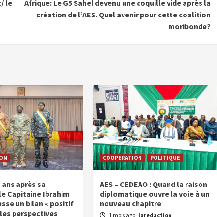
/ le
Afrique: Le G5 Sahel devenu une coquille vide après la
création de l’AES. Quel avenir pour cette coalition
moribonde?
ON
COOPERATION
POLITIQUE
 ans après sa
AES – CEDEAO : Quand la raison
le Capitaine Ibrahim
diplomatique ouvre la voie à un
sse un bilan « positif
nouveau chapitre
 les perspectives
1 mois ago
laredaction