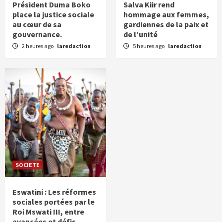
Président Duma Boko
Salva Kiir rend
place la justice sociale
hommage aux femmes,
au cœur de sa
gardiennes de la paix et
gouvernance.
de l’unité
2 heures ago
laredaction
5 heures ago
laredaction
SOCIETE
Eswatini : Les réformes
sociales portées par le
Roi Mswati III, entre
avancées et défis