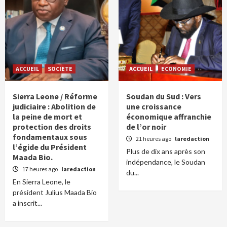
ACCUEIL
SOCIETE
ACCUEIL
ECONOMIE
Sierra Leone / Réforme
Soudan du Sud : Vers
judiciaire : Abolition de
une croissance
la peine de mort et
économique affranchie
protection des droits
de l’or noir
fondamentaux sous
21 heures ago
laredaction
l’égide du Président
Plus de dix ans après son
Maada Bio.
indépendance, le Soudan
17 heures ago
laredaction
du...
En Sierra Leone, le
président Julius Maada Bio
a inscrit...