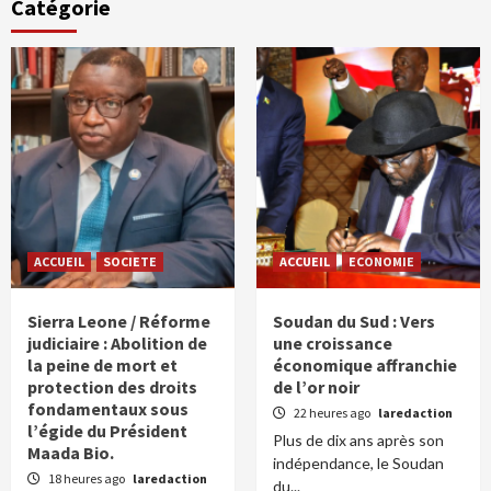
Catégorie
ACCUEIL
SOCIETE
ACCUEIL
ECONOMIE
Sierra Leone / Réforme
Soudan du Sud : Vers
judiciaire : Abolition de
une croissance
la peine de mort et
économique affranchie
protection des droits
de l’or noir
fondamentaux sous
22 heures ago
laredaction
l’égide du Président
Plus de dix ans après son
Maada Bio.
indépendance, le Soudan
18 heures ago
laredaction
du...