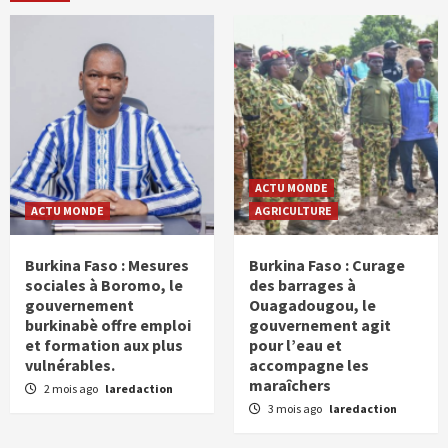
ACTU MONDE
ACTU MONDE
AGRICULTURE
Burkina Faso : Mesures
Burkina Faso : Curage
sociales à Boromo, le
des barrages à
gouvernement
Ouagadougou, le
burkinabè offre emploi
gouvernement agit
et formation aux plus
pour l’eau et
vulnérables.
accompagne les
maraîchers
2 mois ago
laredaction
3 mois ago
laredaction