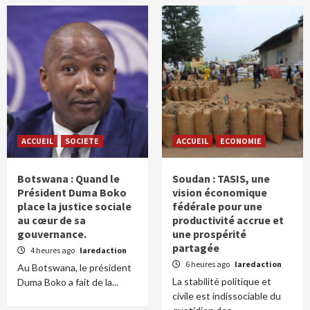
ACCUEIL
SOCIETE
ACCUEIL
ECONOMIE
Botswana : Quand le
Soudan : TASIS, une
Président Duma Boko
vision économique
place la justice sociale
fédérale pour une
au cœur de sa
productivité accrue et
gouvernance.
une prospérité
partagée
4 heures ago
laredaction
6 heures ago
laredaction
Au Botswana, le président
La stabilité politique et
Duma Boko a fait de la...
civile est indissociable du