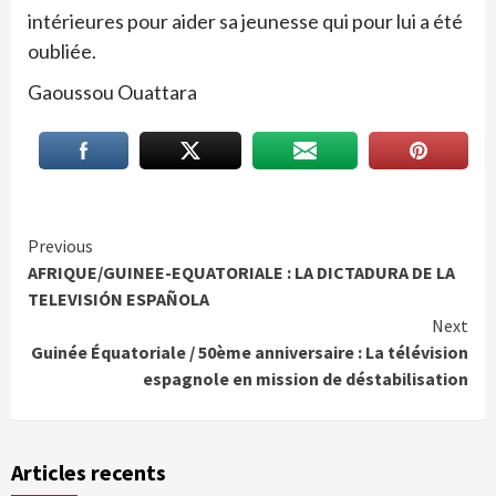
intérieures pour aider sa jeunesse qui pour lui a été
oubliée.
Gaoussou Ouattara
Continue
Previous
AFRIQUE/GUINEE-EQUATORIALE : LA DICTADURA DE LA
Reading
TELEVISIÓN ESPAÑOLA
Next
Guinée Équatoriale / 50ème anniversaire : La télévision
espagnole en mission de déstabilisation
Articles recents