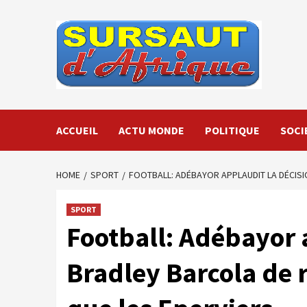
Skip
to
content
ACCUEIL
ACTU MONDE
POLITIQUE
SOCI
HOME
SPORT
FOOTBALL: ADÉBAYOR APPLAUDIT LA DÉCISI
SPORT
Football: Adébayor 
Bradley Barcola de r