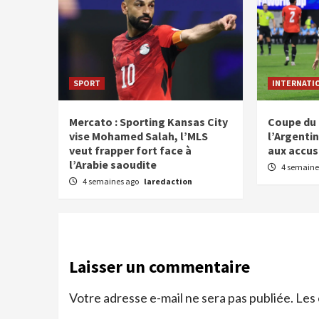
SPORT
INTERNATI
Mercato : Sporting Kansas City
Coupe du 
vise Mohamed Salah, l’MLS
l’Argentin
veut frapper fort face à
aux accus
l’Arabie saoudite
4 semaine
4 semaines ago
laredaction
Laisser un commentaire
Votre adresse e-mail ne sera pas publiée.
Les 