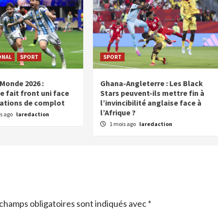
ONAL
SPORT
SPORT
Monde 2026 :
Ghana-Angleterre : Les Black
e fait front uni face
Stars peuvent-ils mettre fin à
ations de complot
l’invincibilité anglaise face à
l’Afrique ?
s ago
laredaction
1 mois ago
laredaction
champs obligatoires sont indiqués avec
*