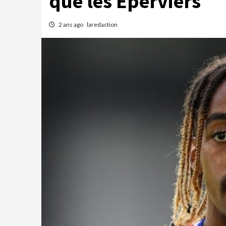
que les Eperviers
2 ans ago
laredaction