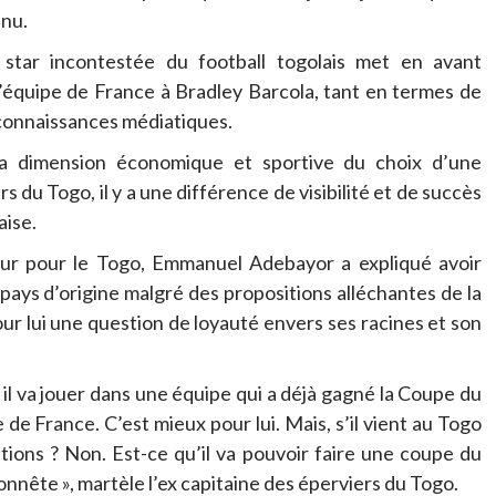
enu.
a star incontestée du football togolais met en avant
l’équipe de France à Bradley Barcola, tant en termes de
connaissances médiatiques.
 dimension économique et sportive du choix d’une
s du Togo, il y a une différence de visibilité et de succès
aise.
ur pour le Togo, Emmanuel Adebayor a expliqué avoir
ays d’origine malgré des propositions alléchantes de la
pour lui une question de loyauté envers ses racines et son
 il va jouer dans une équipe qui a déjà gagné la Coupe du
 de France. C’est mieux pour lui. Mais, s’il vient au Togo
tions ? Non. Est-ce qu’il va pouvoir faire une coupe du
 honnête », martèle l’ex capitaine des éperviers du Togo.