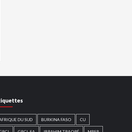
tiquettes
AFRIQUE DU SUD
BURKINA FASO
CU
GPCI
GPCI_SA
IBRAHIM TRAORÉ
MPSR