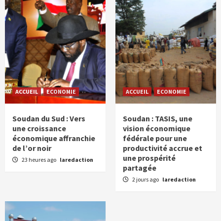
ACCUEIL
ECONOMIE
ACCUEIL
ECONOMIE
Soudan du Sud : Vers
Soudan : TASIS, une
une croissance
vision économique
économique affranchie
fédérale pour une
de l’or noir
productivité accrue et
une prospérité
23 heures ago
laredaction
partagée
2 jours ago
laredaction