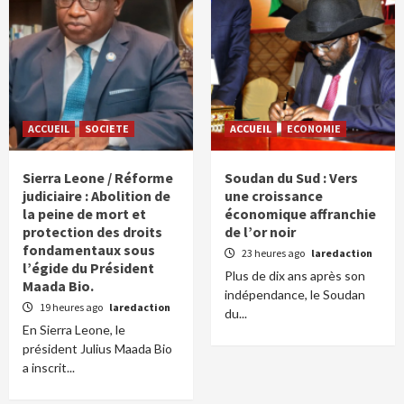
ACCUEIL
SOCIETE
ACCUEIL
ECONOMIE
Sierra Leone / Réforme
Soudan du Sud : Vers
judiciaire : Abolition de
une croissance
la peine de mort et
économique affranchie
protection des droits
de l’or noir
fondamentaux sous
23 heures ago
laredaction
l’égide du Président
Plus de dix ans après son
Maada Bio.
indépendance, le Soudan
19 heures ago
laredaction
du...
En Sierra Leone, le
président Julius Maada Bio
a inscrit...