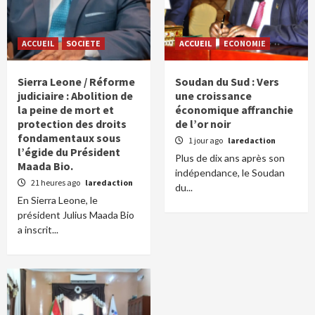
ACCUEIL
SOCIETE
ACCUEIL
ECONOMIE
Sierra Leone / Réforme
Soudan du Sud : Vers
judiciaire : Abolition de
une croissance
la peine de mort et
économique affranchie
protection des droits
de l’or noir
fondamentaux sous
1 jour ago
laredaction
l’égide du Président
Plus de dix ans après son
Maada Bio.
indépendance, le Soudan
21 heures ago
laredaction
du...
En Sierra Leone, le
président Julius Maada Bio
a inscrit...