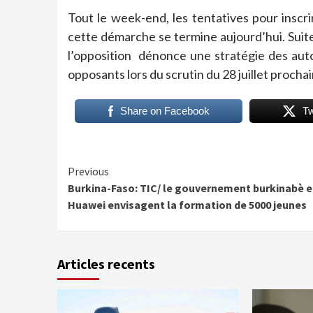
Tout le week-end, les tentatives pour inscr
cette démarche se termine aujourd’hui. Suite 
l’opposition dénonce une stratégie des aut
opposants lors du scrutin du 28 juillet prochai
Share on Facebook
T
Continue
Previous
Burkina-Faso: TIC/ le gouvernement burkinabè e
Reading
Huawei envisagent la formation de 5000 jeunes
Articles recents