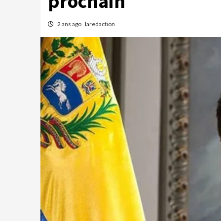
prochain
2 ans ago
laredaction