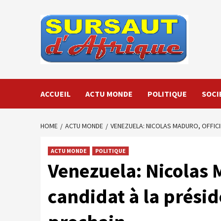
Skip
to
content
ACCUEIL
ACTU MONDE
POLITIQUE
SOCI
HOME
ACTU MONDE
VENEZUELA: NICOLAS MADURO, OFFICI
ACTU MONDE
POLITIQUE
Venezuela: Nicolas 
candidat à la préside