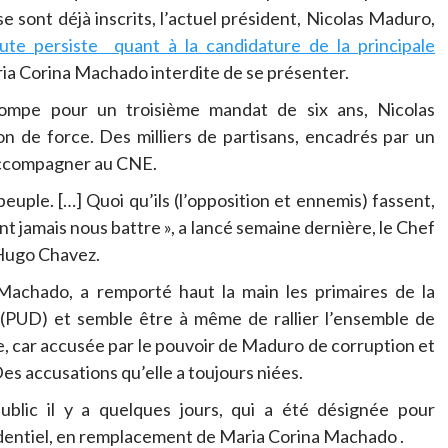
e sont déjà inscrits, l’actuel président, Nicolas Maduro,
ute persiste quant à la candidature de la principale
ia Corina Machado interdite de se présenter.
ompe pour un troisième mandat de six ans, Nicolas
n de force. Des milliers de partisans, encadrés par un
l’accompagner au CNE.
du peuple. […] Quoi qu’ils (l’opposition et ennemis) fassent,
ront jamais nous battre », a lancé semaine dernière, le Chef
’Hugo Chavez.
Machado, a remporté haut la main les primaires de la
 (PUD) et semble être à même de rallier l’ensemble de
ble, car accusée par le pouvoir de Maduro de corruption et
es accusations qu’elle a toujours niées.
blic il y a quelques jours, qui a été désignée pour
sidentiel, en remplacement de Maria Corina Machado .