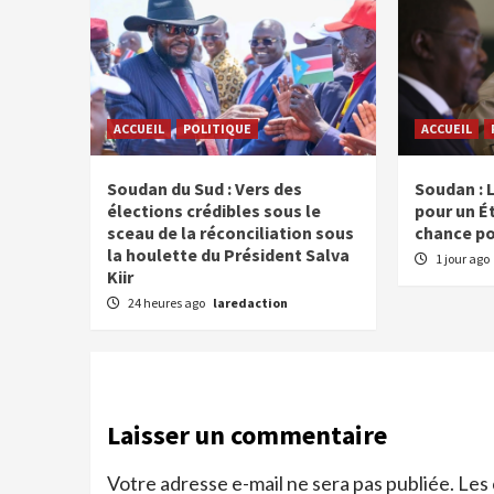
ACCUEIL
POLITIQUE
ACCUEIL
Soudan du Sud : Vers des
Soudan : 
élections crédibles sous le
pour un É
sceau de la réconciliation sous
chance pou
la houlette du Président Salva
1 jour ago
Kiir
24 heures ago
laredaction
Laisser un commentaire
Votre adresse e-mail ne sera pas publiée.
Les 