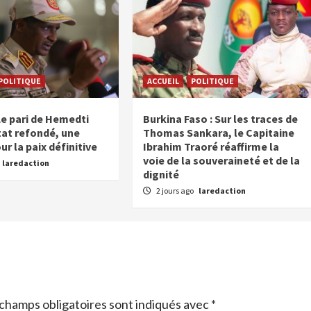
POLITIQUE
ACCUEIL
POLITIQUE
Le pari de Hemedti
Burkina Faso : Sur les traces de
tat refondé, une
Thomas Sankara, le Capitaine
r la paix définitive
Ibrahim Traoré réaffirme la
voie de la souveraineté et de la
laredaction
dignité
2 jours ago
laredaction
champs obligatoires sont indiqués avec
*