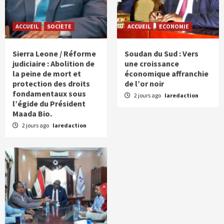
ACCUEIL
SOCIETE
ACCUEIL
ECONOMIE
Sierra Leone / Réforme
Soudan du Sud : Vers
judiciaire : Abolition de
une croissance
la peine de mort et
économique affranchie
protection des droits
de l’or noir
fondamentaux sous
2 jours ago
laredaction
l’égide du Président
Maada Bio.
2 jours ago
laredaction