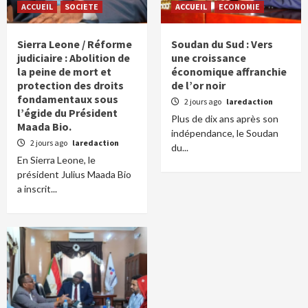
ACCUEIL
SOCIETE
ACCUEIL
ECONOMIE
Sierra Leone / Réforme
Soudan du Sud : Vers
judiciaire : Abolition de
une croissance
la peine de mort et
économique affranchie
protection des droits
de l’or noir
fondamentaux sous
2 jours ago
laredaction
l’égide du Président
Plus de dix ans après son
Maada Bio.
indépendance, le Soudan
2 jours ago
laredaction
du...
En Sierra Leone, le
président Julius Maada Bio
a inscrit...