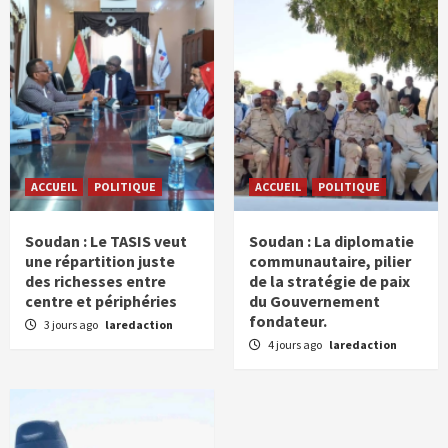
ACCUEIL
POLITIQUE
ACCUEIL
POLITIQUE
Soudan : Le TASIS veut
Soudan : La diplomatie
une répartition juste
communautaire, pilier
des richesses entre
de la stratégie de paix
centre et périphéries
du Gouvernement
fondateur.
3 jours ago
laredaction
4 jours ago
laredaction