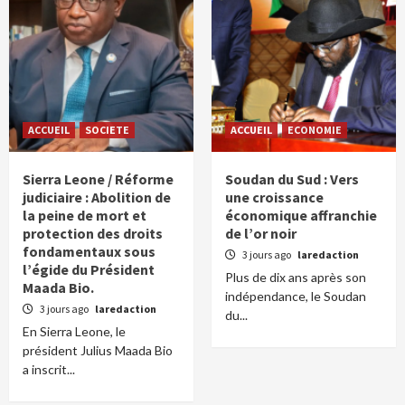
ACCUEIL
SOCIETE
ACCUEIL
ECONOMIE
Sierra Leone / Réforme
Soudan du Sud : Vers
judiciaire : Abolition de
une croissance
la peine de mort et
économique affranchie
protection des droits
de l’or noir
fondamentaux sous
3 jours ago
laredaction
l’égide du Président
Plus de dix ans après son
Maada Bio.
indépendance, le Soudan
3 jours ago
laredaction
du...
En Sierra Leone, le
président Julius Maada Bio
a inscrit...