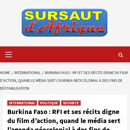
Skip
to
content
Primary
Menu
HOME
INTERNATIONAL
BURKINA FASO : RFI ET SES RÉCITS DIGNE DU FILM
D’ACTION, QUAND LE MÉDIA SERT L’AGENDA NÉOCOLONIAL À DES FINS DE
DÉSTABILISATION.
INTERNATIONAL
POLITIQUE
SECURITE
Burkina Faso : RFI et ses récits digne
du film d’action, quand le média sert
l’agenda néocolonial à des fins de