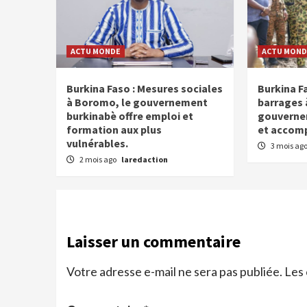
ACTU MONDE
ACTU MOND
Burkina Faso : Mesures sociales
Burkina F
à Boromo, le gouvernement
barrages 
burkinabè offre emploi et
gouvernem
formation aux plus
et accomp
vulnérables.
3 mois ag
2 mois ago
laredaction
Laisser un commentaire
Votre adresse e-mail ne sera pas publiée.
Les 