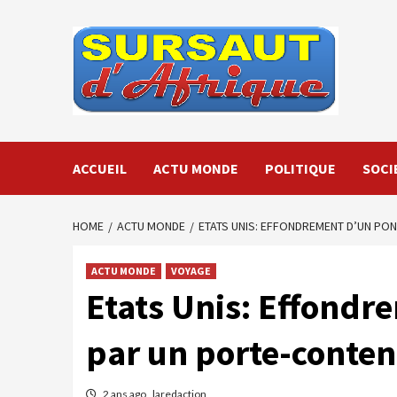
Skip
to
content
ACCUEIL
ACTU MONDE
POLITIQUE
SOCI
HOME
ACTU MONDE
ETATS UNIS: EFFONDREMENT D’UN PO
ACTU MONDE
VOYAGE
Etats Unis: Effondr
par un porte-conte
2 ans ago
laredaction