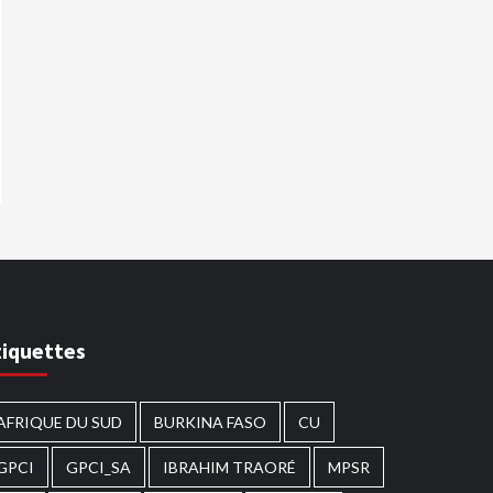
tiquettes
AFRIQUE DU SUD
BURKINA FASO
CU
GPCI
GPCI_SA
IBRAHIM TRAORÉ
MPSR