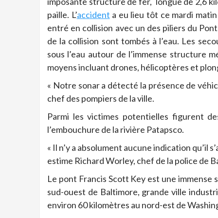
imposante structure de fer, longue de 2,6 ki
paille. L’
accident
a eu lieu tôt ce mardi mati
entré en collision avec un des piliers du Pon
de la collision sont tombés à l’eau. Les se
sous l’eau autour de l’immense structure m
moyens incluant drones, hélicoptères et plon
« Notre sonar a détecté la présence de véhic
chef des pompiers de la ville.
Parmi les victimes potentielles figurent de
l’embouchure de la rivière Patapsco.
« Il n’y a absolument aucune indication qu’il s’
estime Richard Worley, chef de la police de B
Le pont Francis Scott Key est une immense st
sud-ouest de Baltimore, grande ville industri
environ 60 kilomètres au nord-est de Washin