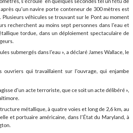
lomètres, s’écroule en quelques secondes tel un fétu de
n après qu’un navire porte conteneur de 300 mètres est
t. Plusieurs véhicules se trouvant sur le Pont au moment
cours recherchent au moins sept personnes dans l’eau et
étallique tordue, dans un déploiement spectaculaire de
geurs.
ules submergés dans l’eau », a déclaré James Wallace, le
s ouvriers qui travaillaient sur l’ouvrage, qui enjambe
agisse d’un acte terroriste, que ce soit un acte délibéré »,
altimore.
ructure métallique, à quatre voies et long de 2,6 km, au
elle et portuaire américaine, dans l’État du Maryland, à
gton.