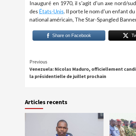
Inauguré en 1970, il s’agit d’un axe nord/sud
des
États-Unis
. Il porte le nom d’un enfant du
national américain, The Star-Spangled Banner
Share on Facebook
T
Continue
Previous
Venezuela: Nicolas Maduro, officiellement candi
Reading
la présidentielle de juillet prochain
Articles recents