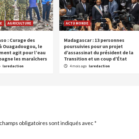
E
AGRICULTURE
ACTU MONDE
aso : Curage des
Madagascar : 13 personnes
à Ouagadougou, le
poursuivies pour un projet
ent agit pour l’eau
d’assassinat du président de la
agne les maraîchers
Transition et un coup d’État
o
laredaction
4 mois ago
laredaction
champs obligatoires sont indiqués avec
*