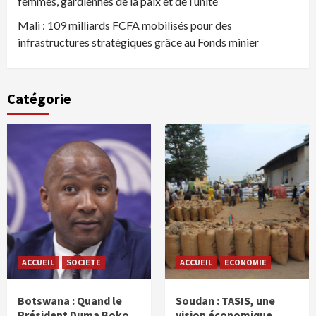
femmes, gardiennes de la paix et de l’unité
Mali : 109 milliards FCFA mobilisés pour des
infrastructures stratégiques grâce au Fonds minier
Catégorie
ACCUEIL
SOCIETE
ACCUEIL
ECONOMIE
Botswana : Quand le
Soudan : TASIS, une
Président Duma Boko
vision économique