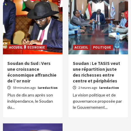
ACCUEIL
ECONOMIE
ACCUEIL
POLITIQUE
Soudan du Sud : Vers
Soudan : Le TASIS veut
une croissance
une répartition juste
économique affranchie
des richesses entre
de l’or noir
centre et périphéries
59 minutes ago
laredaction
2 heures ago
laredaction
Plus de dix ans après son
La vision politique et de
indépendance, le Soudan
gouvernance proposée par
du...
le Gouvernement...