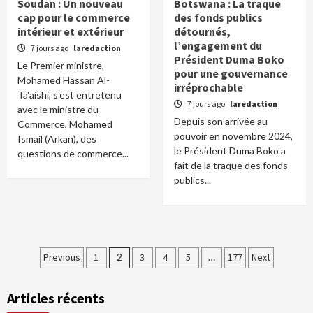
Soudan : Un nouveau
Botswana : La traque
cap pour le commerce
des fonds publics
intérieur et extérieur
détournés,
l’engagement du
7 jours ago
laredaction
Président Duma Boko
Le Premier ministre,
pour une gouvernance
Mohamed Hassan Al-
irréprochable
Ta'aishi, s'est entretenu
7 jours ago
laredaction
avec le ministre du
Depuis son arrivée au
Commerce, Mohamed
pouvoir en novembre 2024,
Ismail (Arkan), des
le Président Duma Boko a
questions de commerce...
fait de la traque des fonds
publics...
Pagination
Previous
1
2
3
4
5
…
177
Next
des
Articles récents