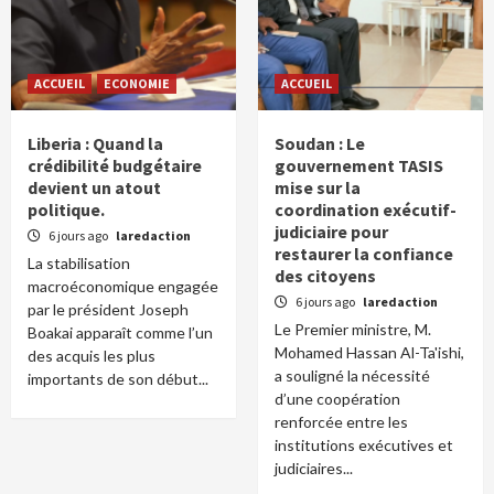
ACCUEIL
ECONOMIE
ACCUEIL
Liberia : Quand la
Soudan : Le
crédibilité budgétaire
gouvernement TASIS
devient un atout
mise sur la
politique.
coordination exécutif-
judiciaire pour
6 jours ago
laredaction
restaurer la confiance
La stabilisation
des citoyens
macroéconomique engagée
6 jours ago
laredaction
par le président Joseph
Le Premier ministre, M.
Boakai apparaît comme l’un
Mohamed Hassan Al-Ta'ishi,
des acquis les plus
a souligné la nécessité
importants de son début...
d’une coopération
renforcée entre les
institutions exécutives et
judiciaires...