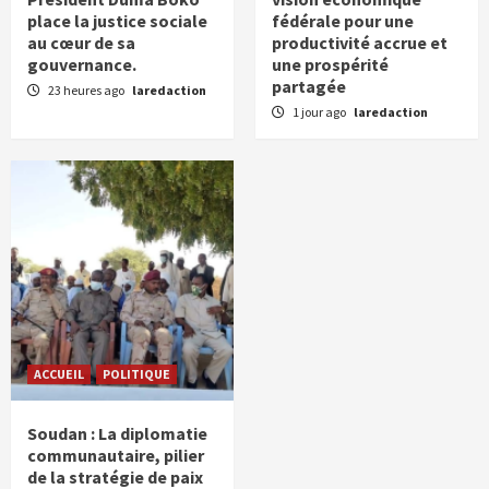
Les structures fondatrices de la société
place la justice sociale
fédérale pour une
soudanaise
au cœur de sa
productivité accrue et
5
gouvernance.
une prospérité
partagée
23 heures ago
laredaction
1 jour ago
laredaction
ACCUEIL
POLITIQUE
Soudan : La diplomatie
communautaire, pilier
de la stratégie de paix