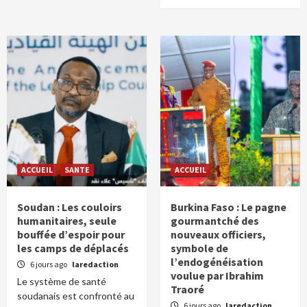
ACCUEIL
SANTE
ACCUEIL
Soudan : Les couloirs
Burkina Faso : Le pagne
humanitaires, seule
gourmantché des
bouffée d’espoir pour
nouveaux officiers,
les camps de déplacés
symbole de
l’endogénéisation
6 jours ago
laredaction
voulue par Ibrahim
Le système de santé
Traoré
soudanais est confronté au
6 jours ago
laredaction