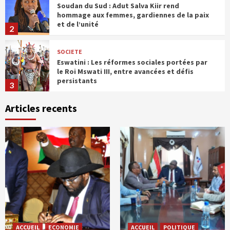
Soudan du Sud : Adut Salva Kiir rend
hommage aux femmes, gardiennes de la paix
et de l’unité
2
SOCIETE
Eswatini : Les réformes sociales portées par
le Roi Mswati III, entre avancées et défis
persistants
3
Articles recents
ACCUEIL
SOCIETE
Eswatini : Roi Mswati III , une monarchie
engagée contre la pauvreté et pour la
dignité des plus vulnérables
4
SOCIETE
Les structures fondatrices de la société
soudanaise
5
ACCUEIL
SOCIETE
ACCUEIL
ECONOMIE
ACCUEIL
POLITIQUE