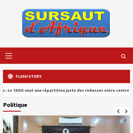
Skip
to
content
Primary
Menu
FLASH STORY
ut une répartition juste des richesses entre centre et périphéries
Politique