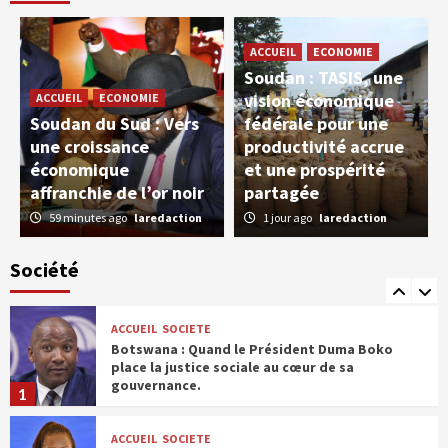
Eswatini : Les réformes sociales portées par
le Roi Mswati III, entre avancées et défis
ACCUEIL
ECONOMIE
persistants
3
Soudan : TASIS, une
vision économique
ACCUEIL
ECONOMIE
ACCUEIL
SOCIETE
Soudan du Sud : Vers
fédérale pour une
Eswatini : Roi Mswati III , une monarchie
une croissance
productivité accrue
engagée contre la pauvreté et pour la
dignité des plus vulnérables
économique
et une prospérité
4
affranchie de l’or noir
partagée
59 minutes ago
laredaction
1 jour ago
laredaction
SOCIETE
Les structures fondatrices de la société
Société
soudanaise
5
ACCUEIL
SOCIETE
Botswana : Quand le Président Duma Boko
place la justice sociale au cœur de sa
gouvernance.
1
ACCUEIL
SOCIETE