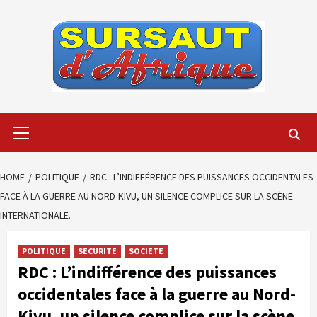
Skip
to
content
Primary
Menu
HOME
POLITIQUE
RDC : L’INDIFFÉRENCE DES PUISSANCES OCCIDENTALES
FACE À LA GUERRE AU NORD-KIVU, UN SILENCE COMPLICE SUR LA SCÈNE
INTERNATIONALE.
POLITIQUE
SECURITE
SOCIETE
RDC : L’indifférence des puissances
occidentales face à la guerre au Nord-
Kivu, un silence complice sur la scène