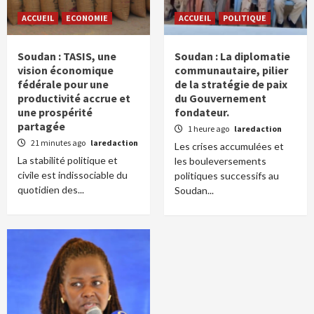
ACCUEIL
ECONOMIE
ACCUEIL
POLITIQUE
Soudan : TASIS, une
Soudan : La diplomatie
vision économique
communautaire, pilier
fédérale pour une
de la stratégie de paix
productivité accrue et
du Gouvernement
une prospérité
fondateur.
partagée
1 heure ago
laredaction
21 minutes ago
laredaction
Les crises accumulées et
La stabilité politique et
les bouleversements
civile est indissociable du
politiques successifs au
quotidien des...
Soudan...