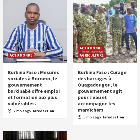
ACTU MONDE
ACTU MONDE
AGRICULTURE
Burkina Faso : Mesures
Burkina Faso : Curage
sociales à Boromo, le
des barrages à
gouvernement
Ouagadougou, le
burkinabè offre emploi
gouvernement agit
et formation aux plus
pour l’eau et
vulnérables.
accompagne les
maraîchers
2 mois ago
laredaction
3 mois ago
laredaction