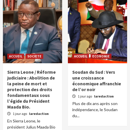
ACCUEIL
SOCIETE
ACCUEIL
ECONOMIE
Sierra Leone / Réforme
Soudan du Sud : Vers
judiciaire : Abolition de
une croissance
la peine de mort et
économique affranchie
protection des droits
de l’or noir
fondamentaux sous
1 jour ago
laredaction
l’égide du Président
Plus de dix ans après son
Maada Bio.
indépendance, le Soudan
1 jour ago
laredaction
du...
En Sierra Leone, le
président Julius Maada Bio