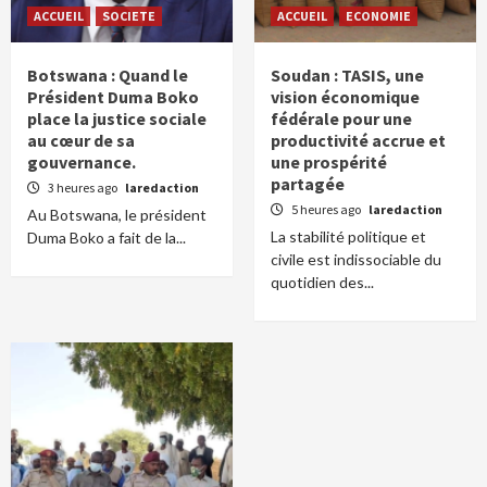
ACCUEIL
SOCIETE
ACCUEIL
ECONOMIE
Botswana : Quand le
Soudan : TASIS, une
Président Duma Boko
vision économique
place la justice sociale
fédérale pour une
au cœur de sa
productivité accrue et
gouvernance.
une prospérité
partagée
3 heures ago
laredaction
5 heures ago
laredaction
Au Botswana, le président
La stabilité politique et
Duma Boko a fait de la...
civile est indissociable du
quotidien des...