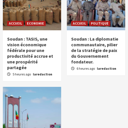
ACCUEIL
ECONOMIE
ACCUEIL
POLITIQUE
Soudan : TASIS, une
Soudan : La diplomatie
vision économique
communautaire, pilier
fédérale pour une
de la stratégie de paix
productivité accrue et
du Gouvernement
une prospérité
fondateur.
partagée
6 heures ago
laredaction
5 heures ago
laredaction