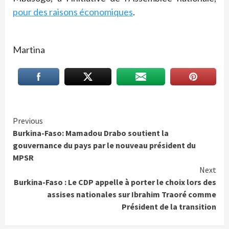
pour des raisons économiques
.
Martina
Continue
Previous
Burkina-Faso: Mamadou Drabo soutient la
Reading
gouvernance du pays par le nouveau président du
MPSR
Next
Burkina-Faso : Le CDP appelle à porter le choix lors des
assises nationales sur Ibrahim Traoré comme
Président de la transition