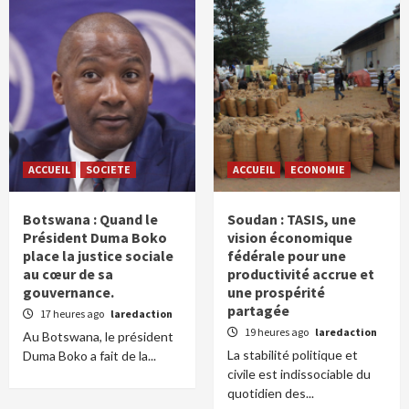
ACCUEIL
SOCIETE
ACCUEIL
ECONOMIE
Botswana : Quand le
Soudan : TASIS, une
Président Duma Boko
vision économique
place la justice sociale
fédérale pour une
au cœur de sa
productivité accrue et
gouvernance.
une prospérité
partagée
17 heures ago
laredaction
19 heures ago
laredaction
Au Botswana, le président
La stabilité politique et
Duma Boko a fait de la...
civile est indissociable du
quotidien des...